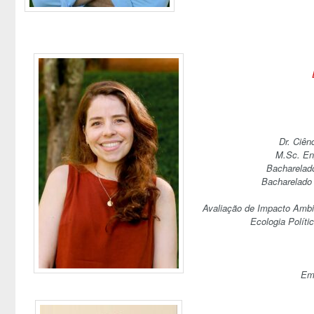
Dr. Ciê
M.Sc. En
Bacharelad
Bacharelado 
Avaliação de Impacto Ambie
Ecologia Polít
Ema