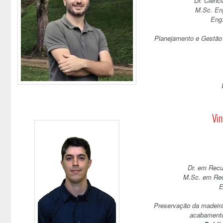
Dr. Ciênc
M.Sc. En
Eng.
Planejamento e Gestão 
Vin
Dr. em Recu
M.Sc. em Rec
E
Preservação da madeira
acabamento;