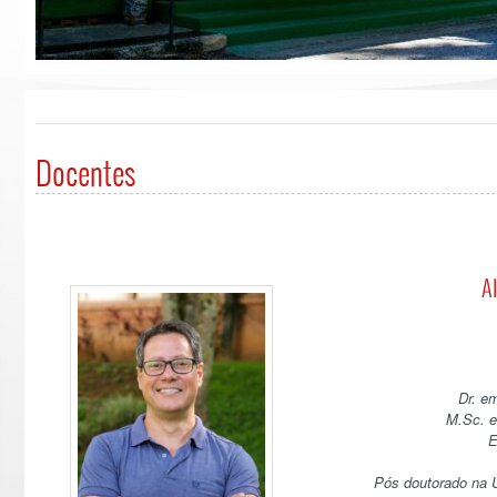
Docentes
Alexandre Si
Dr. e
M.Sc. e
E
Pós doutorado na U