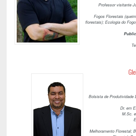
Professor visitante 
Fogos Florestais (queim
florestais); Ecologia do Fog
Publi
Te
Gle
Bolsista de Produtividade
Dr. em E
M.Sc. e
E
Melhoramento Florestal; Bi