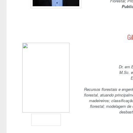
Florestal; Pr
Publi
Gi
Dr. em 
M.Sc. e
E
Recursos florestais e engen
florestal, atuando principal
madeireiros; classificaç
florestal; modelagem de
desbaste