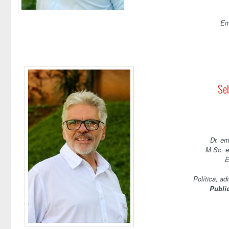
Em
Seb
Dr. em
M.Sc. e
E
Política, ad
Publi