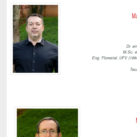
Ma
Dr. e
M.Sc. e
Eng. Florestal, UFV (199
Tec