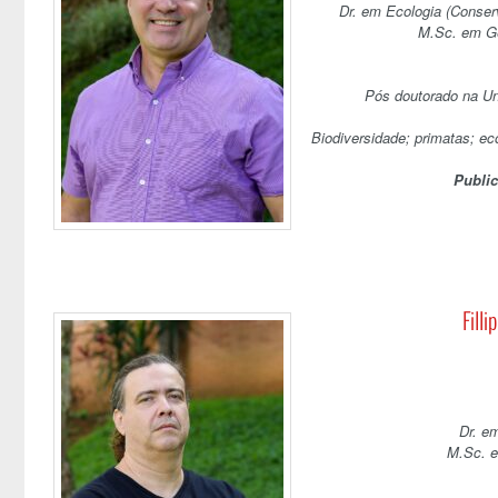
Dr. em Ecologia (Conser
M.Sc. em Ge
Pós doutorado na Un
Biodiversidade; primatas; e
Publi
Fill
Dr. e
M.Sc. e