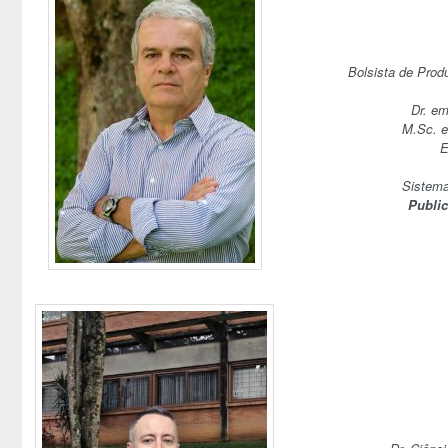
Bolsista de Prod
Dr. em
M.Sc. e
E
Sistemas
Publi