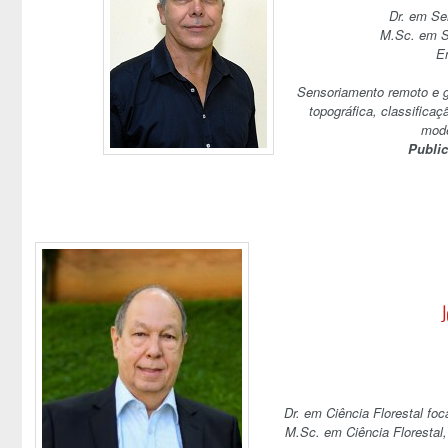
Dr. em Se
M.Sc. em S
E
Sensoriamento remoto e 
topográfica, classifica
mode
Publi
J
Dr. em Ciência Florestal fo
M.Sc. em Ciência Florestal,