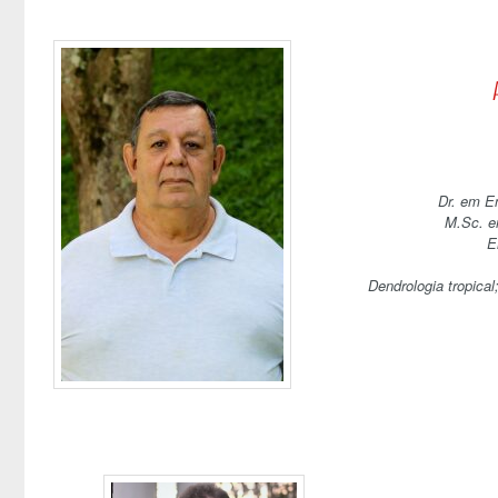
Dr.
em En
M.Sc. e
E
De
ndrologia tropical