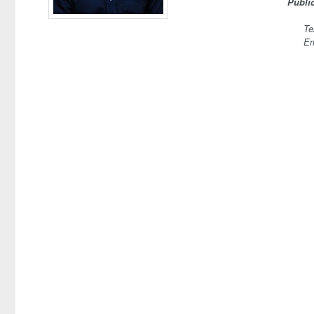
Publi
Te
Em