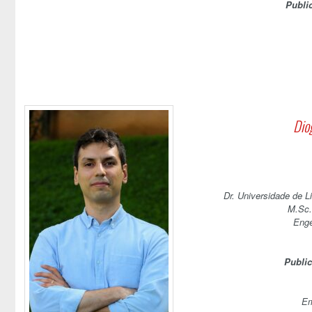
Publi
Dio
Dr. Universidade de L
M.Sc.
Enge
Publi
Em