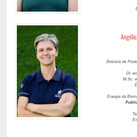
Angélic
Bolsista de Prod
Dr. e
M.Sc. e
E
Energia da Biom
Publi
Te
Em