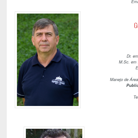
Ema
G
Dr. em
M.Sc. em 
E
Manejo de Área
Publi
Te