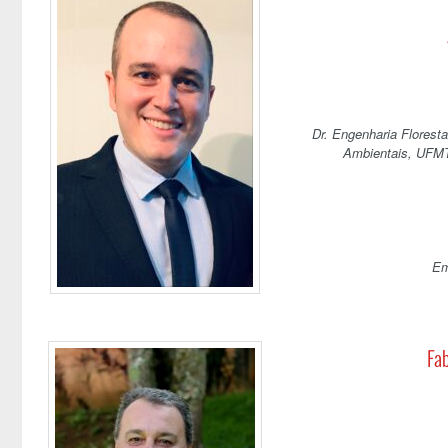
Dr. Engenharia Florest
Ambientais, UFMT 
Em
Fa