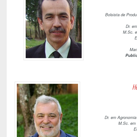
Bolsista de Prod
Dr. em
M.Sc. e
E
Man
Publi
He
Dr. em Agronomia 
M.Sc. em 
E