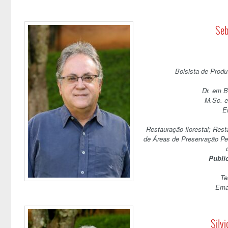
Seb
Bolsista de Prod
Dr. em B
M.Sc. e
E
Restauração florestal; Res
de Áreas de Preservação Pe
Publi
Te
Emai
Silvi