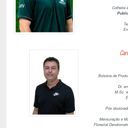
Colheita 
Publi
Te
Em
Car
Bolsista de Prod
Dr. e
M.Sc. e
E
Pós doutorado
Mensuração e Man
Florestal.Dendrometr