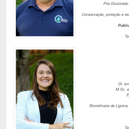
Pós-Doutorado 
Conservação, proteção e rec
Publi
Te
Dr. em
M.Sc. e
E
Biorrefinaria de Lignin
Te