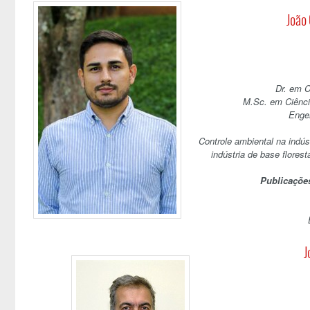
João 
Dr. em C
M.Sc. em Ciênci
Engen
Controle ambiental na indúst
indústria de base flores
Publicaçõe
J