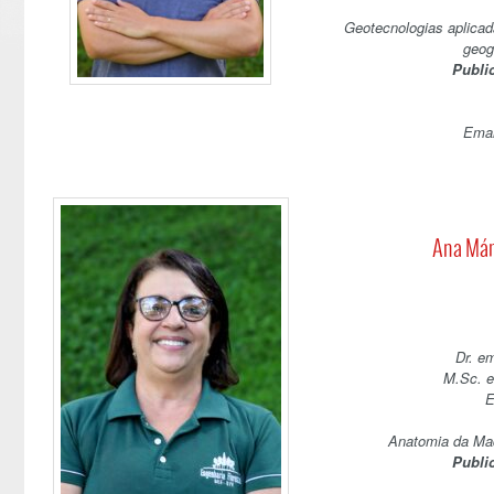
Geotecnologias aplica
geog
Publi
Emai
Ana Már
Dr. e
M.Sc. e
E
Anatomia da Mad
Publi