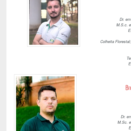
Dr. em
M.S.c.
E
Colheita Florestal;
Te
E
Br
Dr. e
M.Sc. e
E