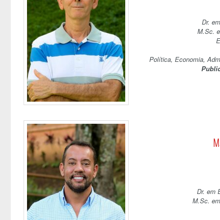
Dr. em
M.Sc. e
E
Política, Economia, Adm
Publi
Ma
Dr. em 
M.Sc. em