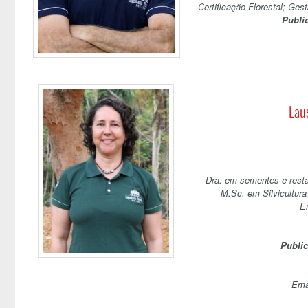
Certificação Florestal; Gest
Publi
Lau
Dra. em sementes e rest
M.Sc. em Silvicultur
En
Publi
Ema